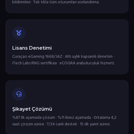
bildirimleri · Tek tıkla tüm oturumları sonlandırma.
Lisans Denetimi
Curaçao eGaming 1668/JAZ · Altı aylık kapsamlı denetim ·
iTech Labs RNG sertifikası · eCOGRA arabuluculuk hizmeti.
Şikayet Çözümü
%87 ilk aşamada çözüm · %11 ikinci aşamada · Ortalama 4,2
saat çözüm süresi · 7/24 canlı destek · 15 dk yanıt süresi.