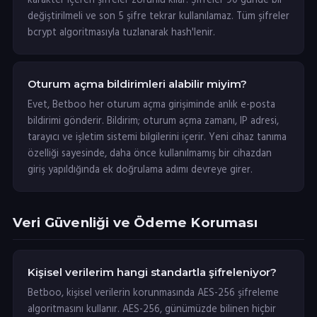
karakter içeren şifreler zorunlu kılar. Şifreler 90 günde bir
değiştirilmeli ve son 5 şifre tekrar kullanılamaz. Tüm şifreler
bcrypt algoritmasıyla tuzlanarak hash'lenir.
Oturum açma bildirimleri alabilir miyim?
Evet, Betboo her oturum açma girişiminde anlık e-posta
bildirimi gönderir. Bildirim; oturum açma zamanı, IP adresi,
tarayıcı ve işletim sistemi bilgilerini içerir. Yeni cihaz tanıma
özelliği sayesinde, daha önce kullanılmamış bir cihazdan
giriş yapıldığında ek doğrulama adımı devreye girer.
Veri Güvenliği ve Ödeme Koruması
Kişisel verilerim hangi standartla şifreleniyor?
Betboo, kişisel verilerin korunmasında AES-256 şifreleme
algoritmasını kullanır. AES-256, günümüzde bilinen hiçbir