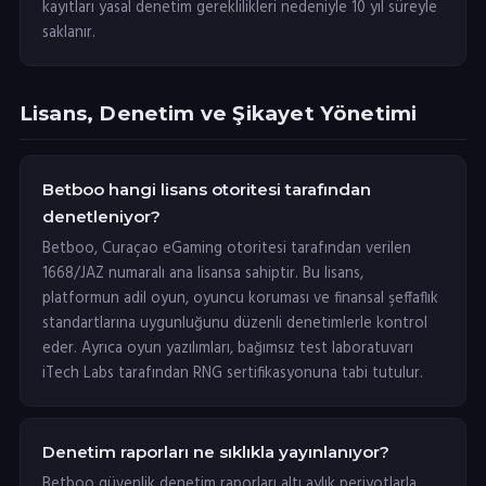
kayıtları yasal denetim gereklilikleri nedeniyle 10 yıl süreyle
saklanır.
Lisans, Denetim ve Şikayet Yönetimi
Betboo hangi lisans otoritesi tarafından
denetleniyor?
Betboo, Curaçao eGaming otoritesi tarafından verilen
1668/JAZ numaralı ana lisansa sahiptir. Bu lisans,
platformun adil oyun, oyuncu koruması ve finansal şeffaflık
standartlarına uygunluğunu düzenli denetimlerle kontrol
eder. Ayrıca oyun yazılımları, bağımsız test laboratuvarı
iTech Labs tarafından RNG sertifikasyonuna tabi tutulur.
Denetim raporları ne sıklıkla yayınlanıyor?
Betboo güvenlik denetim raporları altı aylık periyotlarla