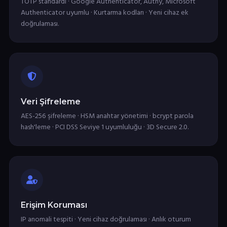
TOTP standardı · Google Authenticator, Authy, Microsoft
Authenticator uyumlu · Kurtarma kodları · Yeni cihaz ek
doğrulaması.
Veri Şifreleme
AES-256 şifreleme · HSM anahtar yönetimi · bcrypt parola
hash'leme · PCI DSS Seviye 1 uyumluluğu · 3D Secure 2.0.
Erişim Koruması
IP anomali tespiti · Yeni cihaz doğrulaması · Anlık oturum