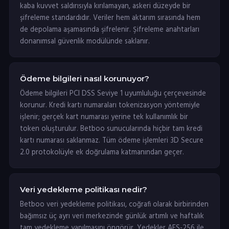
kaba kuvvet saldırısıyla kırılamayan, askeri düzeyde bir
şifreleme standardıdır. Veriler hem aktarım sırasında hem
de depolama aşamasında şifrelenir. Şifreleme anahtarları
donanımsal güvenlik modülünde saklanır.
Ödeme bilgileri nasıl korunuyor?
Ödeme bilgileri PCI DSS Seviye 1 uyumluluğu çerçevesinde
korunur. Kredi kartı numaraları tokenizasyon yöntemiyle
işlenir; gerçek kart numarası yerine tek kullanımlık bir
token oluşturulur. Betboo sunucularında hiçbir tam kredi
kartı numarası saklanmaz. Tüm ödeme işlemleri 3D Secure
2.0 protokolüyle ek doğrulama katmanından geçer.
Veri yedekleme politikası nedir?
Betboo veri yedekleme politikası, coğrafi olarak birbirinden
bağımsız üç ayrı veri merkezinde günlük artımlı ve haftalık
tam yedekleme yapılmasını öngörür. Yedekler AES-256 ile