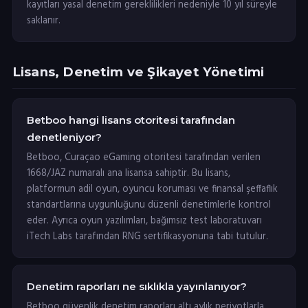
kayıtları yasal denetim gereklilikleri nedeniyle 10 yıl süreyle
saklanır.
Lisans, Denetim ve Şikayet Yönetimi
Betboo hangi lisans otoritesi tarafından
denetleniyor?
Betboo, Curaçao eGaming otoritesi tarafından verilen
1668/JAZ numaralı ana lisansa sahiptir. Bu lisans,
platformun adil oyun, oyuncu koruması ve finansal şeffaflık
standartlarına uygunluğunu düzenli denetimlerle kontrol
eder. Ayrıca oyun yazılımları, bağımsız test laboratuvarı
iTech Labs tarafından RNG sertifikasyonuna tabi tutulur.
Denetim raporları ne sıklıkla yayınlanıyor?
Betboo güvenlik denetim raporları altı aylık periyotlarla