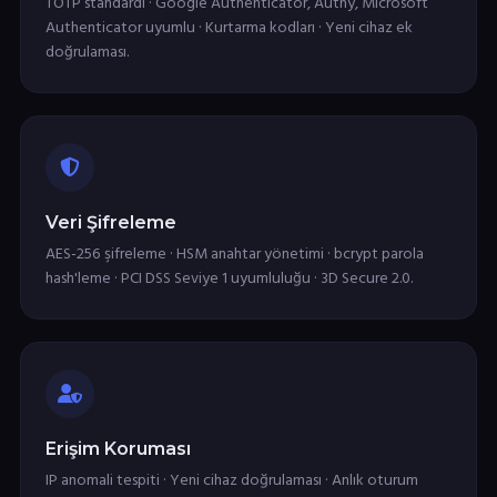
TOTP standardı · Google Authenticator, Authy, Microsoft
Authenticator uyumlu · Kurtarma kodları · Yeni cihaz ek
doğrulaması.
Veri Şifreleme
AES-256 şifreleme · HSM anahtar yönetimi · bcrypt parola
hash'leme · PCI DSS Seviye 1 uyumluluğu · 3D Secure 2.0.
Erişim Koruması
IP anomali tespiti · Yeni cihaz doğrulaması · Anlık oturum