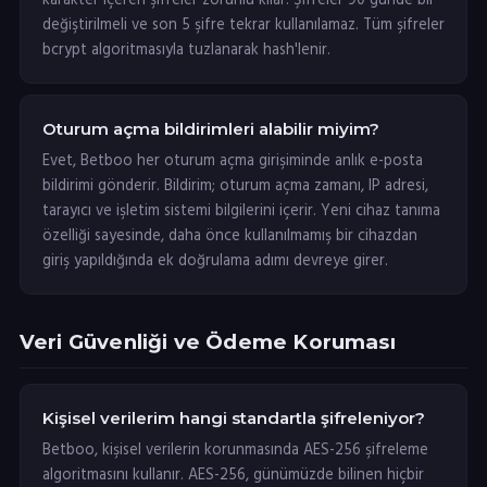
karakter içeren şifreler zorunlu kılar. Şifreler 90 günde bir
değiştirilmeli ve son 5 şifre tekrar kullanılamaz. Tüm şifreler
bcrypt algoritmasıyla tuzlanarak hash'lenir.
Oturum açma bildirimleri alabilir miyim?
Evet, Betboo her oturum açma girişiminde anlık e-posta
bildirimi gönderir. Bildirim; oturum açma zamanı, IP adresi,
tarayıcı ve işletim sistemi bilgilerini içerir. Yeni cihaz tanıma
özelliği sayesinde, daha önce kullanılmamış bir cihazdan
giriş yapıldığında ek doğrulama adımı devreye girer.
Veri Güvenliği ve Ödeme Koruması
Kişisel verilerim hangi standartla şifreleniyor?
Betboo, kişisel verilerin korunmasında AES-256 şifreleme
algoritmasını kullanır. AES-256, günümüzde bilinen hiçbir