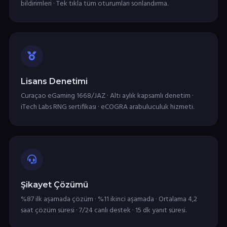
bildirimleri · Tek tıkla tüm oturumları sonlandırma.
Lisans Denetimi
Curaçao eGaming 1668/JAZ · Altı aylık kapsamlı denetim ·
iTech Labs RNG sertifikası · eCOGRA arabuluculuk hizmeti.
Şikayet Çözümü
%87 ilk aşamada çözüm · %11 ikinci aşamada · Ortalama 4,2
saat çözüm süresi · 7/24 canlı destek · 15 dk yanıt süresi.