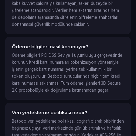
kaba kuvvet saldırısıyla kırılamayan, askeri düzeyde bir
şifreleme standardıdır. Veriler hem aktarım sırasında hem
de depolama aşamasında şifrelenir. Şifreleme anahtarları
donanımsal güvenlik modülünde saklanır.
Ödeme bilgileri nasıl korunuyor?
Ödeme bilgileri PCI DSS Seviye 1 uyumluluğu çerçevesinde
korunur. Kredi kartı numaraları tokenizasyon yöntemiyle
işlenir; gerçek kart numarası yerine tek kullanımlık bir
token oluşturulur. Betboo sunucularında hiçbir tam kredi
kartı numarası saklanmaz. Tüm ödeme işlemleri 3D Secure
2.0 protokolüyle ek doğrulama katmanından geçer.
Veri yedekleme politikası nedir?
Betboo veri yedekleme politikası, coğrafi olarak birbirinden
bağımsız üç ayrı veri merkezinde günlük artımlı ve haftalık
tam yedekleme yapılmasını öngörür. Yedekler AES-256 ile