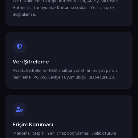
TOTP standardı · Google Authenticator, Authy, Microsoft
Authenticator uyumlu · Kurtarma kodları · Yeni cihaz ek
doğrulaması.
Veri Şifreleme
AES-256 şifreleme · HSM anahtar yönetimi · bcrypt parola
hash'leme · PCI DSS Seviye 1 uyumluluğu · 3D Secure 2.0.
Erişim Koruması
IP anomali tespiti · Yeni cihaz doğrulaması · Anlık oturum