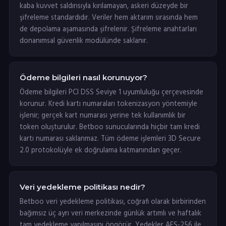
kaba kuvvet saldırısıyla kırılamayan, askeri düzeyde bir
şifreleme standardıdır. Veriler hem aktarım sırasında hem
de depolama aşamasında şifrelenir. Şifreleme anahtarları
donanımsal güvenlik modülünde saklanır.
Ödeme bilgileri nasıl korunuyor?
Ödeme bilgileri PCI DSS Seviye 1 uyumluluğu çerçevesinde
korunur. Kredi kartı numaraları tokenizasyon yöntemiyle
işlenir; gerçek kart numarası yerine tek kullanımlık bir
token oluşturulur. Betboo sunucularında hiçbir tam kredi
kartı numarası saklanmaz. Tüm ödeme işlemleri 3D Secure
2.0 protokolüyle ek doğrulama katmanından geçer.
Veri yedekleme politikası nedir?
Betboo veri yedekleme politikası, coğrafi olarak birbirinden
bağımsız üç ayrı veri merkezinde günlük artımlı ve haftalık
tam yedekleme yapılmasını öngörür. Yedekler AES-256 ile