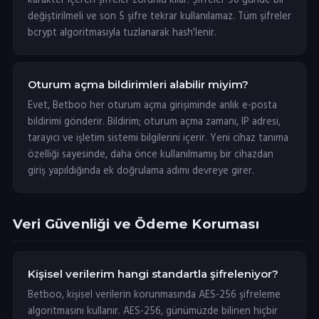
karakter içeren şifreler zorunlu kılar. Şifreler 90 günde bir
değiştirilmeli ve son 5 şifre tekrar kullanılamaz. Tüm şifreler
bcrypt algoritmasıyla tuzlanarak hash'lenir.
Oturum açma bildirimleri alabilir miyim?
Evet, Betboo her oturum açma girişiminde anlık e-posta
bildirimi gönderir. Bildirim; oturum açma zamanı, IP adresi,
tarayıcı ve işletim sistemi bilgilerini içerir. Yeni cihaz tanıma
özelliği sayesinde, daha önce kullanılmamış bir cihazdan
giriş yapıldığında ek doğrulama adımı devreye girer.
Veri Güvenliği ve Ödeme Koruması
Kişisel verilerim hangi standartla şifreleniyor?
Betboo, kişisel verilerin korunmasında AES-256 şifreleme
algoritmasını kullanır. AES-256, günümüzde bilinen hiçbir