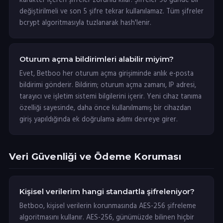
karakter içeren şifreler zorunlu kılar. Şifreler 90 günde bir
değiştirilmeli ve son 5 şifre tekrar kullanılamaz. Tüm şifreler
bcrypt algoritmasıyla tuzlanarak hash'lenir.
Oturum açma bildirimleri alabilir miyim?
Evet, Betboo her oturum açma girişiminde anlık e-posta
bildirimi gönderir. Bildirim; oturum açma zamanı, IP adresi,
tarayıcı ve işletim sistemi bilgilerini içerir. Yeni cihaz tanıma
özelliği sayesinde, daha önce kullanılmamış bir cihazdan
giriş yapıldığında ek doğrulama adımı devreye girer.
Veri Güvenliği ve Ödeme Koruması
Kişisel verilerim hangi standartla şifreleniyor?
Betboo, kişisel verilerin korunmasında AES-256 şifreleme
algoritmasını kullanır. AES-256, günümüzde bilinen hiçbir