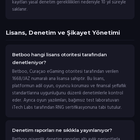
kayıtları yasal denetim gereklilikleri nedeniyle 10 yıl süreyle
saklanır.
Lisans, Denetim ve Şikayet Yönetimi
Betboo hangi lisans otoritesi tarafından
denetleniyor?
Betboo, Curaçao eGaming otoritesi tarafından verilen
1668/JAZ numaralı ana lisansa sahiptir. Bu lisans,
platformun adil oyun, oyuncu koruması ve finansal şeffaflık
standartlarına uygunluğunu düzenli denetimlerle kontrol
eder. Ayrıca oyun yazılımları, bağımsız test laboratuvarı
iTech Labs tarafından RNG sertifikasyonuna tabi tutulur.
Denetim raporları ne sıklıkla yayınlanıyor?
Betboo güvenlik denetim raporları altı aylık periyotlarla