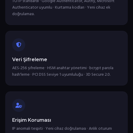
TOTP standardı · Google Authenticator, Authy, Microsoft
Authenticator uyumlu · Kurtarma kodları · Yeni cihaz ek
doğrulaması.
Veri Şifreleme
AES-256 şifreleme · HSM anahtar yönetimi · bcrypt parola
hash'leme · PCI DSS Seviye 1 uyumluluğu · 3D Secure 2.0.
Erişim Koruması
IP anomali tespiti · Yeni cihaz doğrulaması · Anlık oturum