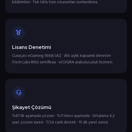
bildirimleri · Tek tıkla tüm oturumları sonlandırma.
Lisans Denetimi
Curaçao eGaming 1668/JAZ · Altı aylık kapsamlı denetim ·
iTech Labs RNG sertifikası · eCOGRA arabuluculuk hizmeti.
Şikayet Çözümü
%87 ilk aşamada çözüm · %11 ikinci aşamada · Ortalama 4,2
saat çözüm süresi · 7/24 canlı destek · 15 dk yanıt süresi.