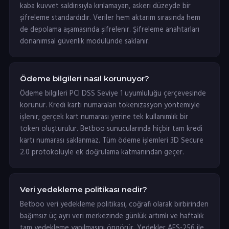
kaba kuvvet saldırısıyla kırılamayan, askeri düzeyde bir
şifreleme standardıdır. Veriler hem aktarım sırasında hem
de depolama aşamasında şifrelenir. Şifreleme anahtarları
donanımsal güvenlik modülünde saklanır.
Ödeme bilgileri nasıl korunuyor?
Ödeme bilgileri PCI DSS Seviye 1 uyumluluğu çerçevesinde
korunur. Kredi kartı numaraları tokenizasyon yöntemiyle
işlenir; gerçek kart numarası yerine tek kullanımlık bir
token oluşturulur. Betboo sunucularında hiçbir tam kredi
kartı numarası saklanmaz. Tüm ödeme işlemleri 3D Secure
2.0 protokolüyle ek doğrulama katmanından geçer.
Veri yedekleme politikası nedir?
Betboo veri yedekleme politikası, coğrafi olarak birbirinden
bağımsız üç ayrı veri merkezinde günlük artımlı ve haftalık
tam yedekleme yapılmasını öngörür. Yedekler AES-256 ile