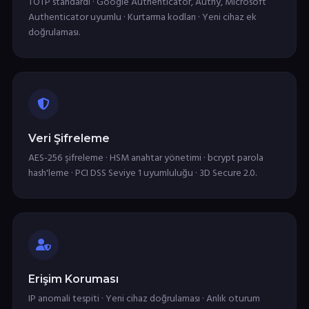
TOTP standardı · Google Authenticator, Authy, Microsoft
Authenticator uyumlu · Kurtarma kodları · Yeni cihaz ek
doğrulaması.
Veri Şifreleme
AES-256 şifreleme · HSM anahtar yönetimi · bcrypt parola
hash'leme · PCI DSS Seviye 1 uyumluluğu · 3D Secure 2.0.
Erişim Koruması
IP anomali tespiti · Yeni cihaz doğrulaması · Anlık oturum