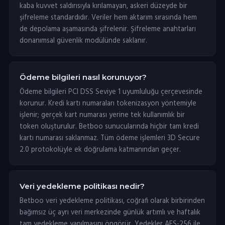
kaba kuvvet saldırısıyla kırılamayan, askeri düzeyde bir
şifreleme standardıdır. Veriler hem aktarım sırasında hem
de depolama aşamasında şifrelenir. Şifreleme anahtarları
donanımsal güvenlik modülünde saklanır.
Ödeme bilgileri nasıl korunuyor?
Ödeme bilgileri PCI DSS Seviye 1 uyumluluğu çerçevesinde
korunur. Kredi kartı numaraları tokenizasyon yöntemiyle
işlenir; gerçek kart numarası yerine tek kullanımlık bir
token oluşturulur. Betboo sunucularında hiçbir tam kredi
kartı numarası saklanmaz. Tüm ödeme işlemleri 3D Secure
2.0 protokolüyle ek doğrulama katmanından geçer.
Veri yedekleme politikası nedir?
Betboo veri yedekleme politikası, coğrafi olarak birbirinden
bağımsız üç ayrı veri merkezinde günlük artımlı ve haftalık
tam yedekleme yapılmasını öngörür. Yedekler AES-256 ile