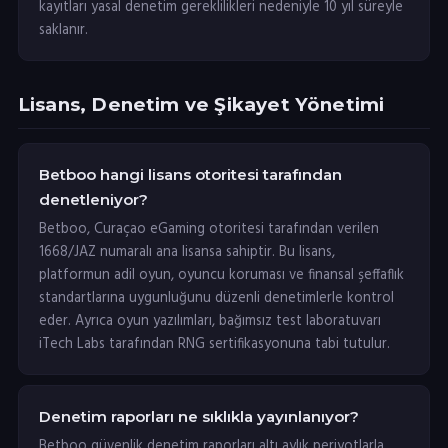
kayıtları yasal denetim gereklilikleri nedeniyle 10 yıl süreyle
saklanır.
Lisans, Denetim ve Şikayet Yönetimi
Betboo hangi lisans otoritesi tarafından
denetleniyor?
Betboo, Curaçao eGaming otoritesi tarafından verilen
1668/JAZ numaralı ana lisansa sahiptir. Bu lisans,
platformun adil oyun, oyuncu koruması ve finansal şeffaflık
standartlarına uygunluğunu düzenli denetimlerle kontrol
eder. Ayrıca oyun yazılımları, bağımsız test laboratuvarı
iTech Labs tarafından RNG sertifikasyonuna tabi tutulur.
Denetim raporları ne sıklıkla yayınlanıyor?
Betboo güvenlik denetim raporları altı aylık periyotlarla