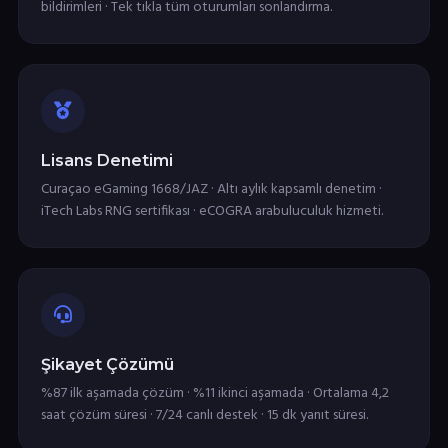
bildirimleri · Tek tıkla tüm oturumları sonlandırma.
Lisans Denetimi
Curaçao eGaming 1668/JAZ · Altı aylık kapsamlı denetim ·
iTech Labs RNG sertifikası · eCOGRA arabuluculuk hizmeti.
Şikayet Çözümü
%87 ilk aşamada çözüm · %11 ikinci aşamada · Ortalama 4,2
saat çözüm süresi · 7/24 canlı destek · 15 dk yanıt süresi.