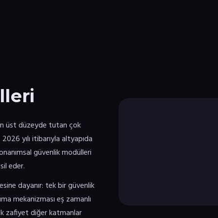
leri
 en üst düzeyde tutan çok
 2026 yılı itibarıyla altyapıda
donanımsal güvenlik modülleri
il eder.
esine dayanır: tek bir güvenlik
ruma mekanizması eş zamanlı
ek zafiyet diğer katmanlar