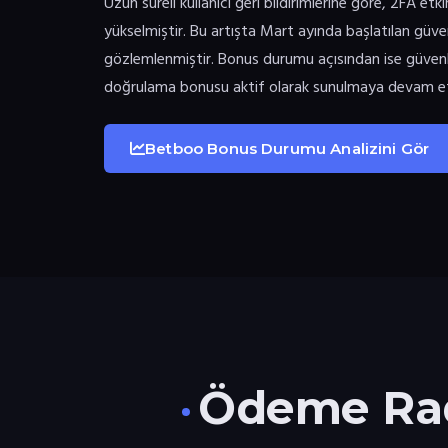
Uzun süreli kullanıcı geri bildirimlerine göre, 2FA 
yükselmiştir. Bu artışta Mart ayında başlatılan güven
gözlemlenmiştir. Bonus durumu açısından ise güvenli
doğrulama bonusu aktif olarak sunulmaya devam e
Betboo Bonus Durumu Analizini Gör
Ödeme Rada