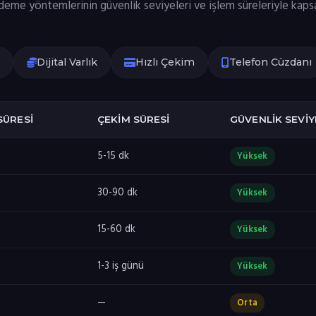
me yöntemlerinin güvenlik seviyeleri ve işlem süreleriyle kapsa
Dijital Varlık
Hızlı Çekim
Telefon Cüzdanı
SÜRESI
ÇEKIM SÜRESI
GÜVENLIK SEVIY
5-15 dk
Yüksek
30-90 dk
Yüksek
15-60 dk
Yüksek
1-3 iş günü
Yüksek
—
Orta