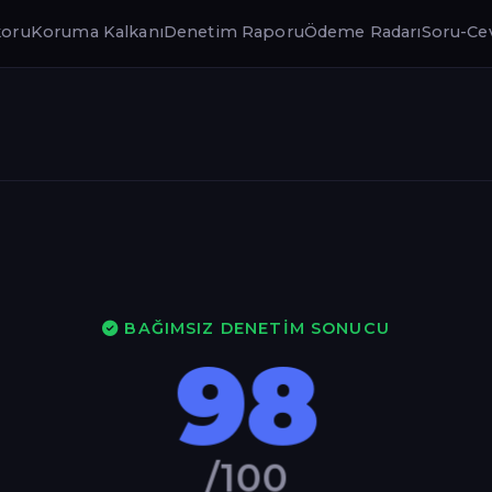
koru
Koruma Kalkanı
Denetim Raporu
Ödeme Radarı
Soru-Ce
BAĞIMSIZ DENETIM SONUCU
98
/100