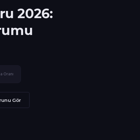
ru 2026:
urumu
a Oranı
runu Gör