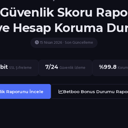
Güvenlik Skoru Rapo
ve Hesap Koruma D
15 Nisan 2026 · Son Güncelleme
bit
7/24
%99.8
SSL Şifreleme
Güvenlik İzleme
Korum
ik Raporunu İncele
Betboo Bonus Durumu Rapo