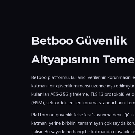
Betboo Güvenlik
Altyapısının Temel
Betboo platformu, kullanıcı verilerinin korunmasını
katmanlı bir güvenlik mimarisi üzerine inşa edilmiştir.
kullanılan AES-256 şifreleme, TLS 1.3 protokolü ve 
(HSM), sektördeki en ileri koruma standartlarını tems
Platformun güvenlik felsefesi "savunma derinliği" ilk
katmanı yerine birbirini tamamlayan çok sayıda ko
çalışır. Bu sayede herhangi bir katmanda oluşabilec