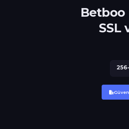
Betboo 
SSL 
256-
Güvenl