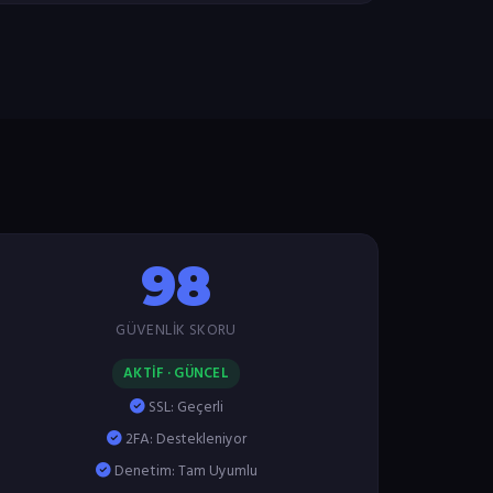
98
GÜVENLIK SKORU
AKTİF · GÜNCEL
SSL: Geçerli
2FA: Destekleniyor
Denetim: Tam Uyumlu