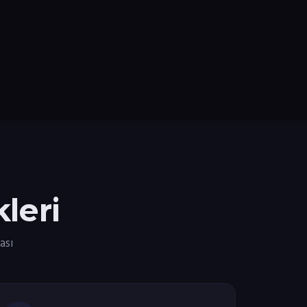
leri
ası