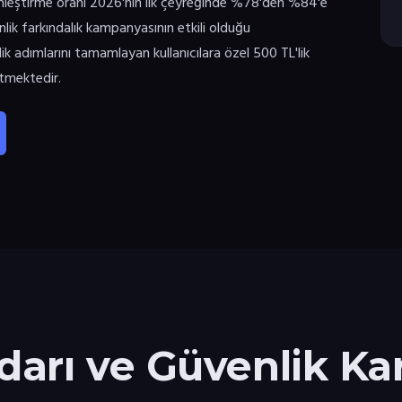
etkinleştirme oranı 2026'nın ilk çeyreğinde %78'den %84'e
lik farkındalık kampanyasının etkili olduğu
k adımlarını tamamlayan kullanıcılara özel 500 TL'lik
tmektedir.
rı ve Güvenlik Kar