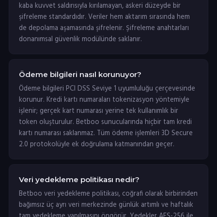
kaba kuvvet saldırısıyla kırılamayan, askeri düzeyde bir
şifreleme standardıdır. Veriler hem aktarım sırasında hem
de depolama aşamasında şifrelenir. Şifreleme anahtarları
donanımsal güvenlik modülünde saklanır.
Ödeme bilgileri nasıl korunuyor?
Ödeme bilgileri PCI DSS Seviye 1 uyumluluğu çerçevesinde
korunur. Kredi kartı numaraları tokenizasyon yöntemiyle
işlenir; gerçek kart numarası yerine tek kullanımlık bir
token oluşturulur. Betboo sunucularında hiçbir tam kredi
kartı numarası saklanmaz. Tüm ödeme işlemleri 3D Secure
2.0 protokolüyle ek doğrulama katmanından geçer.
Veri yedekleme politikası nedir?
Betboo veri yedekleme politikası, coğrafi olarak birbirinden
bağımsız üç ayrı veri merkezinde günlük artımlı ve haftalık
tam yedekleme yapılmasını öngörür. Yedekler AES-256 ile