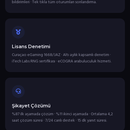
bildirimleri · Tek tıkla tüm oturumları sonlandırma.
Lisans Denetimi
Curaçao eGaming 1668/JAZ · Altı aylık kapsamlı denetim ·
iTech Labs RNG sertifikası · eCOGRA arabuluculuk hizmeti.
Şikayet Çözümü
%87 ilk aşamada çözüm · %11 ikinci aşamada · Ortalama 4,2
saat çözüm süresi · 7/24 canlı destek · 15 dk yanıt süresi.