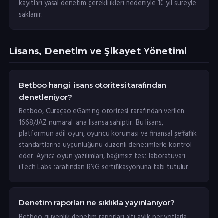
kayıtları yasal denetim gereklilikleri nedeniyle 10 yıl süreyle
saklanır.
Lisans, Denetim ve Şikayet Yönetimi
Betboo hangi lisans otoritesi tarafından
denetleniyor?
Betboo, Curaçao eGaming otoritesi tarafından verilen
1668/JAZ numaralı ana lisansa sahiptir. Bu lisans,
platformun adil oyun, oyuncu koruması ve finansal şeffaflık
standartlarına uygunluğunu düzenli denetimlerle kontrol
eder. Ayrıca oyun yazılımları, bağımsız test laboratuvarı
iTech Labs tarafından RNG sertifikasyonuna tabi tutulur.
Denetim raporları ne sıklıkla yayınlanıyor?
Betboo güvenlik denetim raporları altı aylık periyotlarla