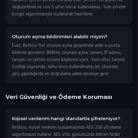
karakter içeren şifreler zorunlu kılar. Şifreler 90 günde bir
değiştirilmeli ve son 5 şifre tekrar kullanılamaz. Tüm şifreler
bcrypt algoritmasıyla tuzlanarak hash'lenir.
Oturum açma bildirimleri alabilir miyim?
Evet, Betboo her oturum açma girişiminde anlık e-posta
bildirimi gönderir. Bildirim; oturum açma zamanı, IP adresi,
tarayıcı ve işletim sistemi bilgilerini içerir. Yeni cihaz tanıma
özelliği sayesinde, daha önce kullanılmamış bir cihazdan
giriş yapıldığında ek doğrulama adımı devreye girer.
Veri Güvenliği ve Ödeme Koruması
Kişisel verilerim hangi standartla şifreleniyor?
Betboo, kişisel verilerin korunmasında AES-256 şifreleme
algoritmasını kullanır. AES-256, günümüzde bilinen hiçbir