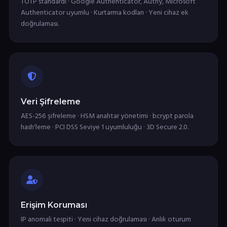
TOTP standardı · Google Authenticator, Authy, Microsoft
Authenticator uyumlu · Kurtarma kodları · Yeni cihaz ek
doğrulaması.
Veri Şifreleme
AES-256 şifreleme · HSM anahtar yönetimi · bcrypt parola
hash'leme · PCI DSS Seviye 1 uyumluluğu · 3D Secure 2.0.
Erişim Koruması
IP anomali tespiti · Yeni cihaz doğrulaması · Anlık oturum