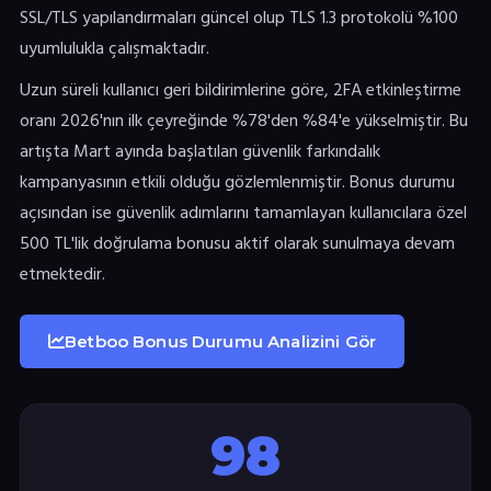
SSL/TLS yapılandırmaları güncel olup TLS 1.3 protokolü %100
uyumlulukla çalışmaktadır.
Uzun süreli kullanıcı geri bildirimlerine göre, 2FA etkinleştirme
oranı 2026'nın ilk çeyreğinde %78'den %84'e yükselmiştir. Bu
artışta Mart ayında başlatılan güvenlik farkındalık
kampanyasının etkili olduğu gözlemlenmiştir. Bonus durumu
açısından ise güvenlik adımlarını tamamlayan kullanıcılara özel
500 TL'lik doğrulama bonusu aktif olarak sunulmaya devam
etmektedir.
Betboo Bonus Durumu Analizini Gör
98