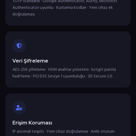
TOTP standardı · Google Authenticator, Authy, Microsoft
Authenticator uyumlu · Kurtarma kodları · Yeni cihaz ek
doğrulaması.
Veri Şifreleme
AES-256 şifreleme · HSM anahtar yönetimi · bcrypt parola
hash'leme · PCI DSS Seviye 1 uyumluluğu · 3D Secure 2.0.
Erişim Koruması
IP anomali tespiti · Yeni cihaz doğrulaması · Anlık oturum