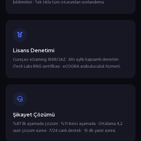
bildirimleri · Tek tıkla tüm oturumları sonlandırma.
Lisans Denetimi
Curaçao eGaming 1668/JAZ · Altı aylık kapsamlı denetim ·
iTech Labs RNG sertifikası · eCOGRA arabuluculuk hizmeti.
Şikayet Çözümü
%87 ilk aşamada çözüm · %11 ikinci aşamada · Ortalama 4,2
saat çözüm süresi · 7/24 canlı destek · 15 dk yanıt süresi.