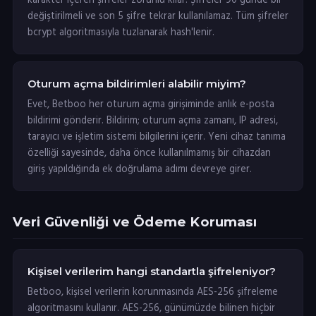
karakter içeren şifreler zorunlu kılar. Şifreler 90 günde bir
değiştirilmeli ve son 5 şifre tekrar kullanılamaz. Tüm şifreler
bcrypt algoritmasıyla tuzlanarak hash'lenir.
Oturum açma bildirimleri alabilir miyim?
Evet, Betboo her oturum açma girişiminde anlık e-posta
bildirimi gönderir. Bildirim; oturum açma zamanı, IP adresi,
tarayıcı ve işletim sistemi bilgilerini içerir. Yeni cihaz tanıma
özelliği sayesinde, daha önce kullanılmamış bir cihazdan
giriş yapıldığında ek doğrulama adımı devreye girer.
Veri Güvenliği ve Ödeme Koruması
Kişisel verilerim hangi standartla şifreleniyor?
Betboo, kişisel verilerin korunmasında AES-256 şifreleme
algoritmasını kullanır. AES-256, günümüzde bilinen hiçbir