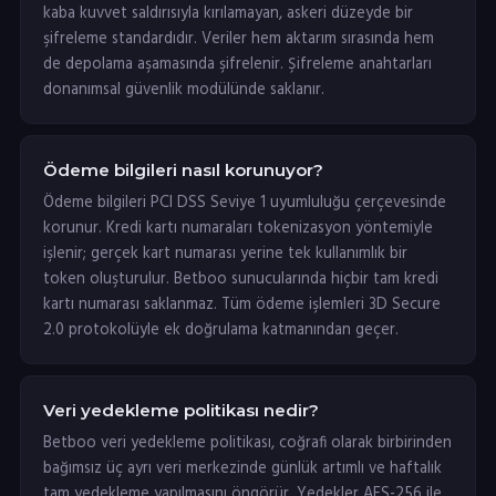
kaba kuvvet saldırısıyla kırılamayan, askeri düzeyde bir
şifreleme standardıdır. Veriler hem aktarım sırasında hem
de depolama aşamasında şifrelenir. Şifreleme anahtarları
donanımsal güvenlik modülünde saklanır.
Ödeme bilgileri nasıl korunuyor?
Ödeme bilgileri PCI DSS Seviye 1 uyumluluğu çerçevesinde
korunur. Kredi kartı numaraları tokenizasyon yöntemiyle
işlenir; gerçek kart numarası yerine tek kullanımlık bir
token oluşturulur. Betboo sunucularında hiçbir tam kredi
kartı numarası saklanmaz. Tüm ödeme işlemleri 3D Secure
2.0 protokolüyle ek doğrulama katmanından geçer.
Veri yedekleme politikası nedir?
Betboo veri yedekleme politikası, coğrafi olarak birbirinden
bağımsız üç ayrı veri merkezinde günlük artımlı ve haftalık
tam yedekleme yapılmasını öngörür. Yedekler AES-256 ile