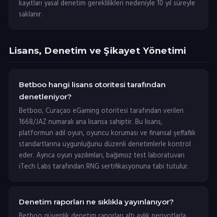
kayıtları yasal denetim gereklilikleri nedeniyle 10 yıl süreyle
saklanır.
Lisans, Denetim ve Şikayet Yönetimi
Betboo hangi lisans otoritesi tarafından
denetleniyor?
Betboo, Curaçao eGaming otoritesi tarafından verilen
1668/JAZ numaralı ana lisansa sahiptir. Bu lisans,
platformun adil oyun, oyuncu koruması ve finansal şeffaflık
standartlarına uygunluğunu düzenli denetimlerle kontrol
eder. Ayrıca oyun yazılımları, bağımsız test laboratuvarı
iTech Labs tarafından RNG sertifikasyonuna tabi tutulur.
Denetim raporları ne sıklıkla yayınlanıyor?
Betboo güvenlik denetim raporları altı aylık periyotlarla