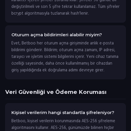
karakter içeren şifreler zorunlu kılar. Şifreler 90 günde bir
değiştirilmeli ve son 5 şifre tekrar kullanılamaz. Tüm şifreler
bcrypt algoritmasıyla tuzlanarak hash'lenir.
Oturum açma bildirimleri alabilir miyim?
Evet, Betboo her oturum açma girişiminde anlık e-posta
bildirimi gönderir. Bildirim; oturum açma zamanı, IP adresi,
tarayıcı ve işletim sistemi bilgilerini içerir. Yeni cihaz tanıma
özelliği sayesinde, daha önce kullanılmamış bir cihazdan
giriş yapıldığında ek doğrulama adımı devreye girer.
Veri Güvenliği ve Ödeme Koruması
Kişisel verilerim hangi standartla şifreleniyor?
Betboo, kişisel verilerin korunmasında AES-256 şifreleme
algoritmasını kullanır. AES-256, günümüzde bilinen hiçbir