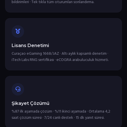
bildirimleri · Tek tıkla tüm oturumları sonlandırma.
Lisans Denetimi
Curaçao eGaming 1668/JAZ · Altı aylık kapsamlı denetim ·
iTech Labs RNG sertifikası · eCOGRA arabuluculuk hizmeti.
Şikayet Çözümü
%87 ilk aşamada çözüm · %11 ikinci aşamada · Ortalama 4,2
saat çözüm süresi · 7/24 canlı destek · 15 dk yanıt süresi.