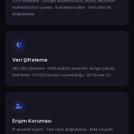
TOTP standardı · Google Authenticator, Authy, Microsoft
Authenticator uyumlu · Kurtarma kodları · Yeni cihaz ek
doğrulaması.
Veri Şifreleme
AES-256 şifreleme · HSM anahtar yönetimi · bcrypt parola
hash'leme · PCI DSS Seviye 1 uyumluluğu · 3D Secure 2.0.
Erişim Koruması
IP anomali tespiti · Yeni cihaz doğrulaması · Anlık oturum