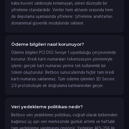
kaba kuvvet saldırısıyla kırılamayan, askeri düzeyde bir
şifreleme standardıdır. Veriler hem aktarım sırasında hem
de depolama aşamasında şifrelenir. Şifreleme anahtarları
donanımsal güvenlik modülünde saklanır.
Ödeme bilgileri nasıl korunuyor?
Ödeme bilgileri PCI DSS Seviye 1 uyumluluğu çerçevesinde
korunur. Kredi kartı numaraları tokenizasyon yöntemiyle
işlenir; gerçek kart numarası yerine tek kullanımlık bir
token oluşturulur. Betboo sunucularında hiçbir tam kredi
kartı numarası saklanmaz. Tüm ödeme işlemleri 3D Secure
2.0 protokolüyle ek doğrulama katmanından geçer.
Veri yedekleme politikası nedir?
Betboo veri yedekleme politikası, coğrafi olarak birbirinden
bağımsız üç ayrı veri merkezinde günlük artımlı ve haftalık
tam yedekleme yapılmasını öngörür. Yedekler AES-256 ile