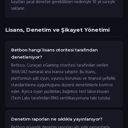
kayıtları yasal denetim gereklilikleri nedeniyle 10 yıl süreyle
saklanır.
Lisans, Denetim ve Şikayet Yönetimi
Betboo hangi lisans otoritesi tarafından
denetleniyor?
Betboo, Curaçao eGaming otoritesi tarafından verilen
1668/JAZ numaralı ana lisansa sahiptir. Bu lisans,
platformun adil oyun, oyuncu koruması ve finansal şeffaflık
standartlarına uygunluğunu düzenli denetimlerle kontrol
eder. Ayrıca oyun yazılımları, bağımsız test laboratuvarı
iTech Labs tarafından RNG sertifikasyonuna tabi tutulur.
Denetim raporları ne sıklıkla yayınlanıyor?
Betboo güvenlik denetim raporları altı aylık periyotlarla