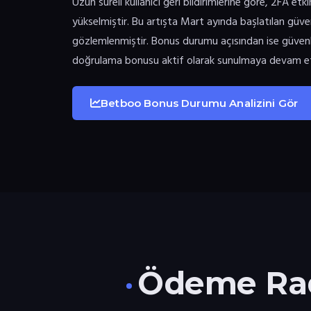
Uzun süreli kullanıcı geri bildirimlerine göre, 2FA 
yükselmiştir. Bu artışta Mart ayında başlatılan güven
gözlemlenmiştir. Bonus durumu açısından ise güvenli
doğrulama bonusu aktif olarak sunulmaya devam e
Betboo Bonus Durumu Analizini Gör
Ödeme Rada