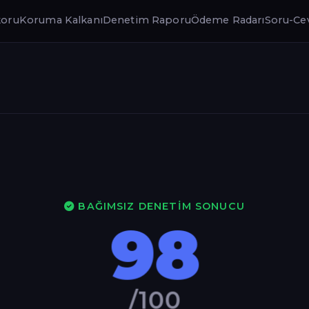
koru
Koruma Kalkanı
Denetim Raporu
Ödeme Radarı
Soru-Ce
BAĞIMSIZ DENETIM SONUCU
98
/100