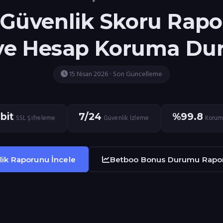
Güvenlik Skoru Rapo
ve Hesap Koruma D
15 Nisan 2026 · Son Güncelleme
bit
7/24
%99.8
SSL Şifreleme
Güvenlik İzleme
Korum
ik Raporunu İncele
Betboo Bonus Durumu Rapo