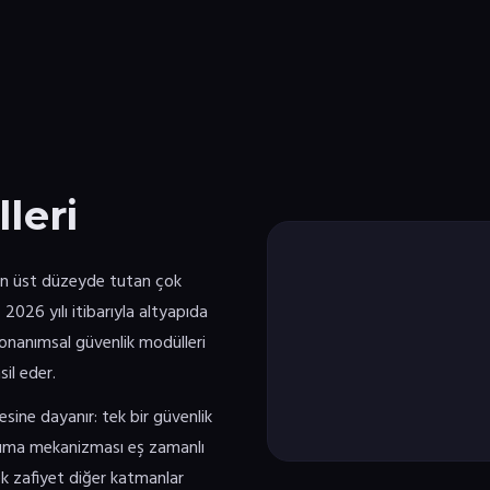
leri
 en üst düzeyde tutan çok
 2026 yılı itibarıyla altyapıda
donanımsal güvenlik modülleri
il eder.
esine dayanır: tek bir güvenlik
ruma mekanizması eş zamanlı
ek zafiyet diğer katmanlar