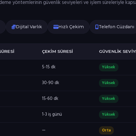
me yöntemlerinin güvenlik seviyeleri ve işlem süreleriyle kapsa
Dijital Varlık
Hızlı Çekim
Telefon Cüzdanı
SÜRESI
ÇEKIM SÜRESI
GÜVENLIK SEVIY
5-15 dk
Yüksek
30-90 dk
Yüksek
15-60 dk
Yüksek
1-3 iş günü
Yüksek
—
Orta