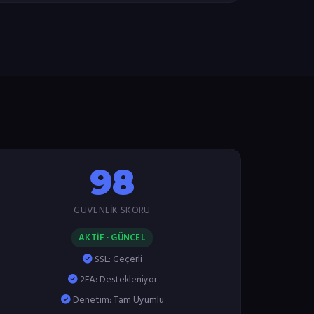
98
GÜVENLIK SKORU
AKTİF · GÜNCEL
SSL: Geçerli
2FA: Destekleniyor
Denetim: Tam Uyumlu