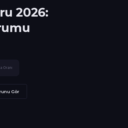
ru 2026:
urumu
a Oranı
runu Gör