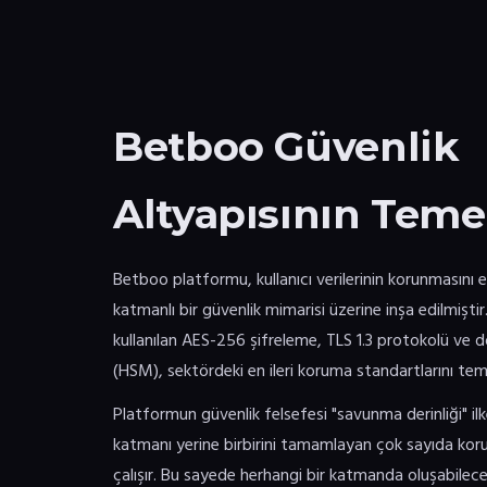
Betboo Güvenlik
Altyapısının Temel
Betboo platformu, kullanıcı verilerinin korunmasını
katmanlı bir güvenlik mimarisi üzerine inşa edilmiştir.
kullanılan AES-256 şifreleme, TLS 1.3 protokolü ve 
(HSM), sektördeki en ileri koruma standartlarını tems
Platformun güvenlik felsefesi "savunma derinliği" ilk
katmanı yerine birbirini tamamlayan çok sayıda ko
çalışır. Bu sayede herhangi bir katmanda oluşabilec