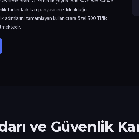
etkinleştirme oranı 2026'nın ilk çeyreğinde %78'den %84'e
lik farkındalık kampanyasının etkili olduğu
k adımlarını tamamlayan kullanıcılara özel 500 TL'lik
tmektedir.
rı ve Güvenlik Kar