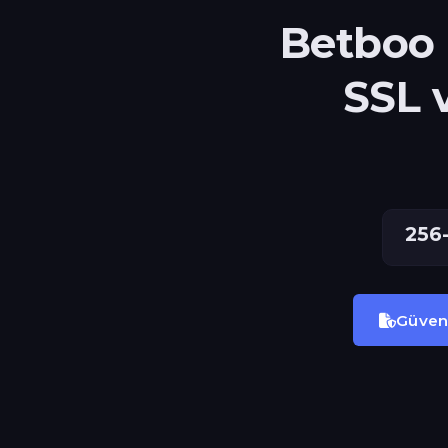
Betboo 
SSL 
256-
Güvenl