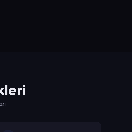
leri
ası