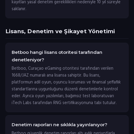
kayıtları yasal denetim gereklilikleri nedeniyle 10 yıl süreyle
saklanır.
Lisans, Denetim ve Şikayet Yönetimi
Betboo hangi lisans otoritesi tarafından
denetleniyor?
Betboo, Curaçao eGaming otoritesi tarafından verilen
1668/JAZ numaralı ana lisansa sahiptir. Bu lisans,
platformun adil oyun, oyuncu koruması ve finansal şeffaflık
standartlarına uygunluğunu düzenli denetimlerle kontrol
eder. Ayrıca oyun yazılımları, bağımsız test laboratuvarı
iTech Labs tarafından RNG sertifikasyonuna tabi tutulur.
Denetim raporları ne sıklıkla yayınlanıyor?
Betboo güvenlik denetim raporları altı aylık periyotlarla