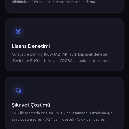
bildirimleri · Tek tıkla tüm oturumları sonlandırma.
Lisans Denetimi
Curaçao eGaming 1668/JAZ · Altı aylık kapsamlı denetim ·
iTech Labs RNG sertifikası · eCOGRA arabuluculuk hizmeti.
Şikayet Çözümü
%87 ilk aşamada çözüm · %11 ikinci aşamada · Ortalama 4,2
saat çözüm süresi · 7/24 canlı destek · 15 dk yanıt süresi.