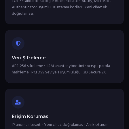
TOTP standardı · Google Authenticator, Authy, Microsoft
Authenticator uyumlu · Kurtarma kodları · Yeni cihaz ek
doğrulaması.
Veri Şifreleme
AES-256 şifreleme · HSM anahtar yönetimi · bcrypt parola
hash'leme · PCI DSS Seviye 1 uyumluluğu · 3D Secure 2.0.
Erişim Koruması
IP anomali tespiti · Yeni cihaz doğrulaması · Anlık oturum