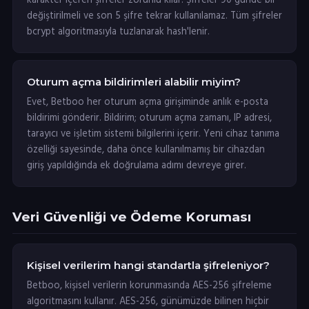
karakter içeren şifreler zorunlu kılar. Şifreler 90 günde bir
değiştirilmeli ve son 5 şifre tekrar kullanılamaz. Tüm şifreler
bcrypt algoritmasıyla tuzlanarak hash'lenir.
Oturum açma bildirimleri alabilir miyim?
Evet, Betboo her oturum açma girişiminde anlık e-posta
bildirimi gönderir. Bildirim; oturum açma zamanı, IP adresi,
tarayıcı ve işletim sistemi bilgilerini içerir. Yeni cihaz tanıma
özelliği sayesinde, daha önce kullanılmamış bir cihazdan
giriş yapıldığında ek doğrulama adımı devreye girer.
Veri Güvenliği ve Ödeme Koruması
Kişisel verilerim hangi standartla şifreleniyor?
Betboo, kişisel verilerin korunmasında AES-256 şifreleme
algoritmasını kullanır. AES-256, günümüzde bilinen hiçbir