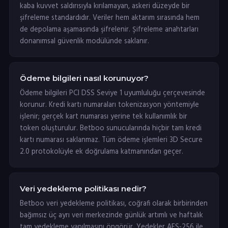
kaba kuvvet saldırısıyla kırılamayan, askeri düzeyde bir
şifreleme standardıdır. Veriler hem aktarım sırasında hem
de depolama aşamasında şifrelenir. Şifreleme anahtarları
donanımsal güvenlik modülünde saklanır.
Ödeme bilgileri nasıl korunuyor?
Ödeme bilgileri PCI DSS Seviye 1 uyumluluğu çerçevesinde
korunur. Kredi kartı numaraları tokenizasyon yöntemiyle
işlenir; gerçek kart numarası yerine tek kullanımlık bir
token oluşturulur. Betboo sunucularında hiçbir tam kredi
kartı numarası saklanmaz. Tüm ödeme işlemleri 3D Secure
2.0 protokolüyle ek doğrulama katmanından geçer.
Veri yedekleme politikası nedir?
Betboo veri yedekleme politikası, coğrafi olarak birbirinden
bağımsız üç ayrı veri merkezinde günlük artımlı ve haftalık
tam yedekleme yapılmasını öngörür. Yedekler AES-256 ile