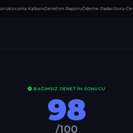
koru
Koruma Kalkanı
Denetim Raporu
Ödeme Radarı
Soru-Ce
BAĞIMSIZ DENETIM SONUCU
98
/100