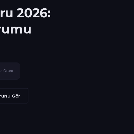
ru 2026:
urumu
a Oranı
runu Gör