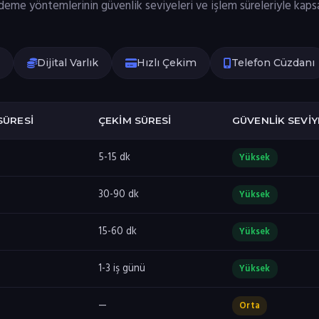
me yöntemlerinin güvenlik seviyeleri ve işlem süreleriyle kapsa
Dijital Varlık
Hızlı Çekim
Telefon Cüzdanı
SÜRESI
ÇEKIM SÜRESI
GÜVENLIK SEVIY
5-15 dk
Yüksek
30-90 dk
Yüksek
15-60 dk
Yüksek
1-3 iş günü
Yüksek
—
Orta