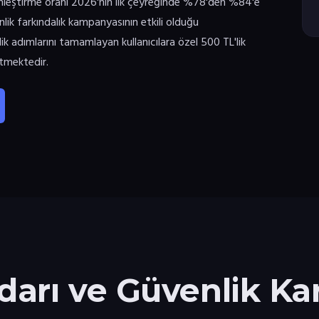
etkinleştirme oranı 2026'nın ilk çeyreğinde %78'den %84'e
lik farkındalık kampanyasının etkili olduğu
k adımlarını tamamlayan kullanıcılara özel 500 TL'lik
tmektedir.
rı ve Güvenlik Kar