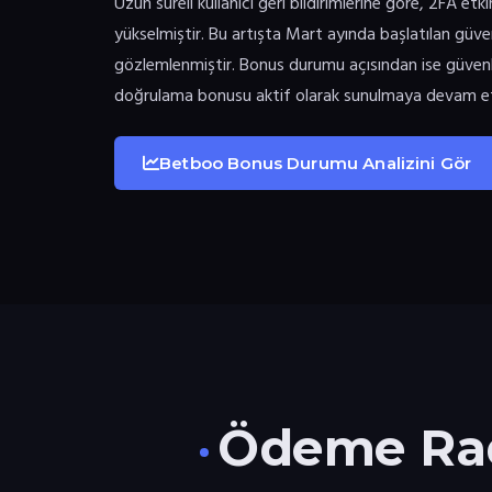
Uzun süreli kullanıcı geri bildirimlerine göre, 2FA 
yükselmiştir. Bu artışta Mart ayında başlatılan güven
gözlemlenmiştir. Bonus durumu açısından ise güvenli
doğrulama bonusu aktif olarak sunulmaya devam e
Betboo Bonus Durumu Analizini Gör
Ödeme Rada