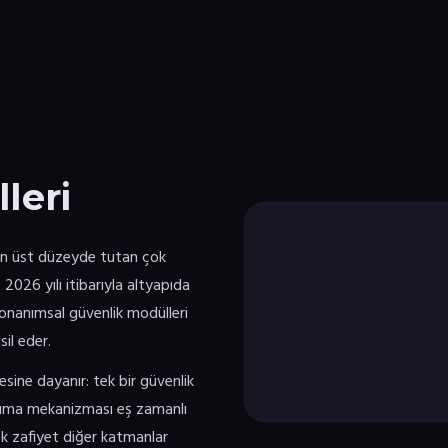
leri
 en üst düzeyde tutan çok
 2026 yılı itibarıyla altyapıda
donanımsal güvenlik modülleri
il eder.
esine dayanır: tek bir güvenlik
ruma mekanizması eş zamanlı
ek zafiyet diğer katmanlar