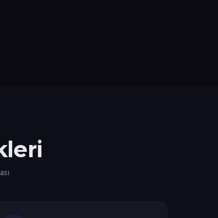
leri
ası