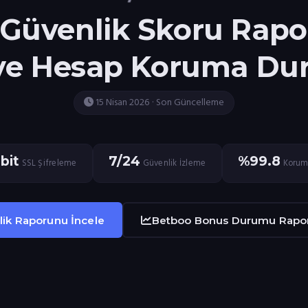
Güvenlik Skoru Rapo
ve Hesap Koruma D
15 Nisan 2026 · Son Güncelleme
bit
7/24
%99.8
SSL Şifreleme
Güvenlik İzleme
Korum
ik Raporunu İncele
Betboo Bonus Durumu Rapo