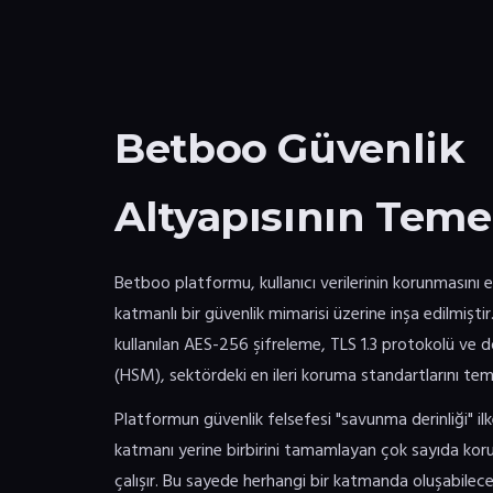
Betboo Güvenlik
Altyapısının Temel
Betboo platformu, kullanıcı verilerinin korunmasını
katmanlı bir güvenlik mimarisi üzerine inşa edilmiştir.
kullanılan AES-256 şifreleme, TLS 1.3 protokolü ve 
(HSM), sektördeki en ileri koruma standartlarını tems
Platformun güvenlik felsefesi "savunma derinliği" ilk
katmanı yerine birbirini tamamlayan çok sayıda ko
çalışır. Bu sayede herhangi bir katmanda oluşabilec