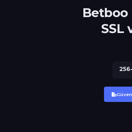
Betboo 
SSL 
256-
Güvenl