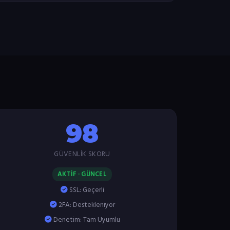
98
GÜVENLIK SKORU
AKTİF · GÜNCEL
SSL: Geçerli
2FA: Destekleniyor
Denetim: Tam Uyumlu